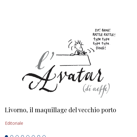
EDITORIALI
Livorno, il maquillage del vecchio porto
L
s
Editoriale
Ed