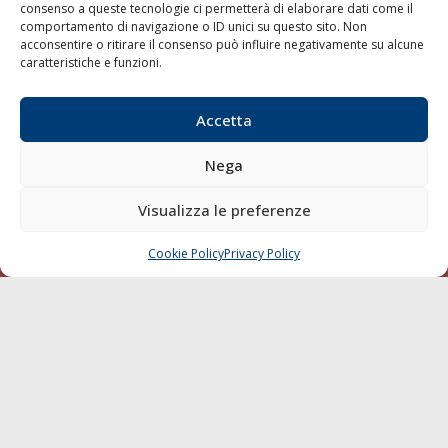
consenso a queste tecnologie ci permetterà di elaborare dati come il
LA GAZZETTA MARITTIMA
comportamento di navigazione o ID unici su questo sito. Non
acconsentire o ritirare il consenso può influire negativamente su alcune
Indirizzo:
Scali D'Azeglio, 20, 57123 Livorno
caratteristiche e funzioni.
Telefono:
0586 893358
Fax:
0586 892324
Accetta
Email:
redazione@gazzettamarittima.it
P.IVA:
00118570498
Nega
Società Editoriale Marittima a r.l. (Editore) - Autorizzazione
del Tribunale di Livorno n. 217 del 10 giugno 1968 - N°
Visualizza le preferenze
iscrizione al ROC (Registro Operatori delle Comunicazioni)
della Società Editoriale Marittima a r.l.: N° 1301 Iscrizione
della testata elettronica La Gazzetta Marittima al Tribunale
Cookie Policy
Privacy Policy
CHIAMA
SCRIVI
di Livorno del 15/09/2010.
LINK
Shipping
Porti/Interporti
Trasporti