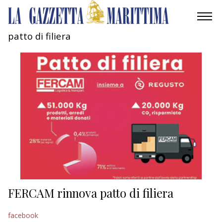
patto di filiera
AMBIENTE
MOBILITÀ
INDUSTRIA
RICERCA
ECONOMIA
TURISMO
CULTURA
FERCAM rinnova patto di filiera
NAUTICA
facebook