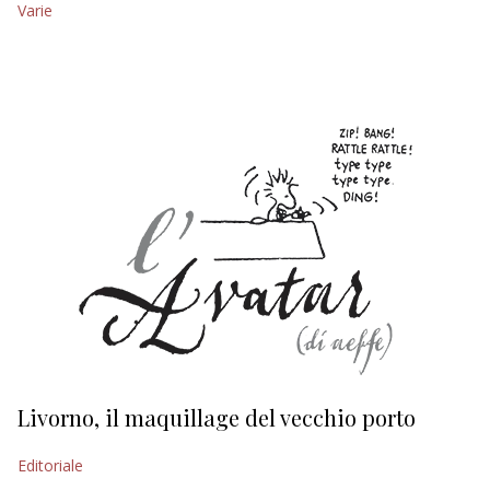
Varie
EDITORIALI
Livorno, il maquillage del vecchio porto
L
s
Editoriale
Ed