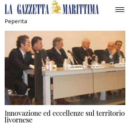
Peperita
AMBIENTE
MOBILITÀ
INDUSTRIA
RICERCA
ECONOMIA
TURISMO
CULTURA
Innovazione ed eccellenze sul territorio
livornese
NAUTICA