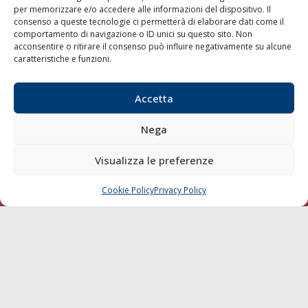
per memorizzare e/o accedere alle informazioni del dispositivo. Il
consenso a queste tecnologie ci permetterà di elaborare dati come il
LA GAZZETTA MARITTIMA
comportamento di navigazione o ID unici su questo sito. Non
acconsentire o ritirare il consenso può influire negativamente su alcune
Indirizzo:
Scali D'Azeglio, 20, 57123 Livorno
caratteristiche e funzioni.
Telefono:
0586 893358
Fax:
0586 892324
Accetta
Email:
redazione@gazzettamarittima.it
P.IVA:
00118570498
Nega
Società Editoriale Marittima a r.l. (Editore) - Autorizzazione
del Tribunale di Livorno n. 217 del 10 giugno 1968 - N°
iscrizione al ROC (Registro Operatori delle Comunicazioni)
Visualizza le preferenze
della Società Editoriale Marittima a r.l.: N° 1301 Iscrizione
della testata elettronica La Gazzetta Marittima al Tribunale
Cookie Policy
Privacy Policy
CHIAMA
SCRIVI
di Livorno del 15/09/2010.
LINK
Shipping
Porti/Interporti
Trasporti