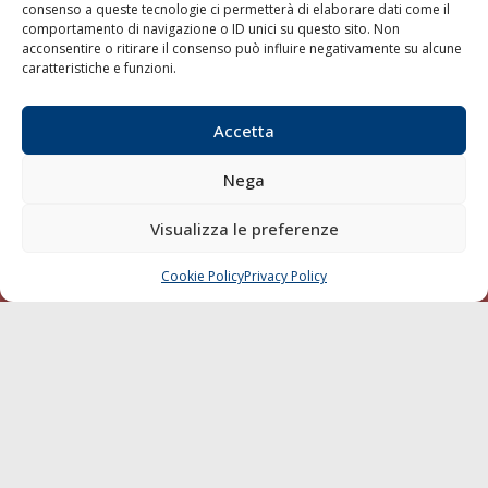
consenso a queste tecnologie ci permetterà di elaborare dati come il
LA GAZZETTA MARITTIMA
comportamento di navigazione o ID unici su questo sito. Non
acconsentire o ritirare il consenso può influire negativamente su alcune
Indirizzo:
Scali D'Azeglio, 20, 57123 Livorno
caratteristiche e funzioni.
Telefono:
0586 893358
Fax:
0586 892324
Accetta
Email:
redazione@gazzettamarittima.it
P.IVA:
00118570498
Nega
Società Editoriale Marittima a r.l. (Editore) - Autorizzazione
del Tribunale di Livorno n. 217 del 10 giugno 1968 - N°
Visualizza le preferenze
iscrizione al ROC (Registro Operatori delle Comunicazioni)
della Società Editoriale Marittima a r.l.: N° 1301 Iscrizione
della testata elettronica La Gazzetta Marittima al Tribunale
Cookie Policy
Privacy Policy
CHIAMA
SCRIVI
di Livorno del 15/09/2010.
LINK
Shipping
Porti/Interporti
Trasporti