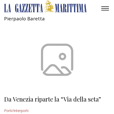
Pierpaolo Baretta
AMBIENTE
MOBILITÀ
INDUSTRIA
RICERCA
ECONOMIA
TURISMO
CULTURA
Da Venezia riparte la “Via della seta”
NAUTICA
Porti/Interporti