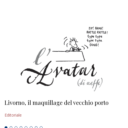
EDITORIALI
Livorno, il maquillage del vecchio porto
L
s
Editoriale
Ed