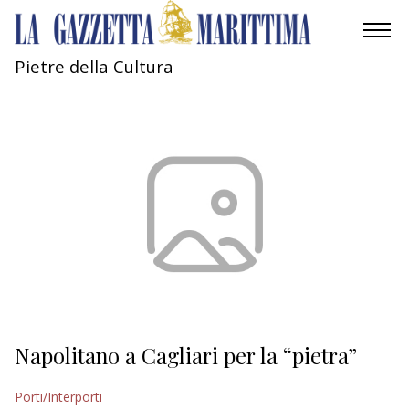
Pietre della Cultura
AMBIENTE
MOBILITÀ
INDUSTRIA
RICERCA
ECONOMIA
TURISMO
CULTURA
Napolitano a Cagliari per la “pietra”
NAUTICA
Porti/Interporti