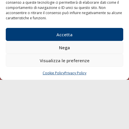
consenso a queste tecnologie ci permetterà di elaborare dati come il
LA GAZZETTA MARITTIMA
comportamento di navigazione o ID unici su questo sito. Non
acconsentire o ritirare il consenso può influire negativamente su alcune
Indirizzo:
Scali D'Azeglio, 20, 57123 Livorno
caratteristiche e funzioni.
Telefono:
0586 893358
Fax:
0586 892324
Accetta
Email:
redazione@gazzettamarittima.it
P.IVA:
00118570498
Nega
Società Editoriale Marittima a r.l. (Editore) - Autorizzazione
del Tribunale di Livorno n. 217 del 10 giugno 1968 - N°
Visualizza le preferenze
iscrizione al ROC (Registro Operatori delle Comunicazioni)
della Società Editoriale Marittima a r.l.: N° 1301 Iscrizione
della testata elettronica La Gazzetta Marittima al Tribunale
Cookie Policy
Privacy Policy
CHIAMA
SCRIVI
di Livorno del 15/09/2010.
LINK
Shipping
Porti/Interporti
Trasporti