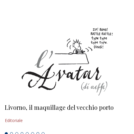
EDITORIALI
Livorno, il maquillage del vecchio porto
L
s
Editoriale
Ed