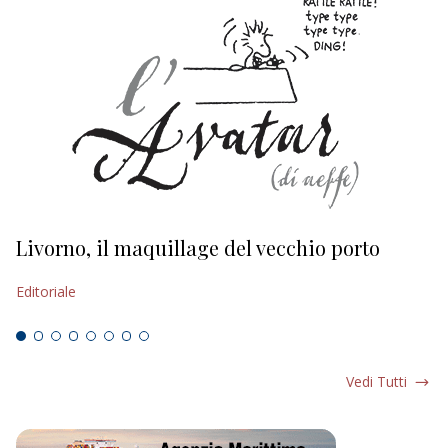
Livorno, il maquillage del vecchio porto
L
s
Editoriale
Ed
Vedi Tutti