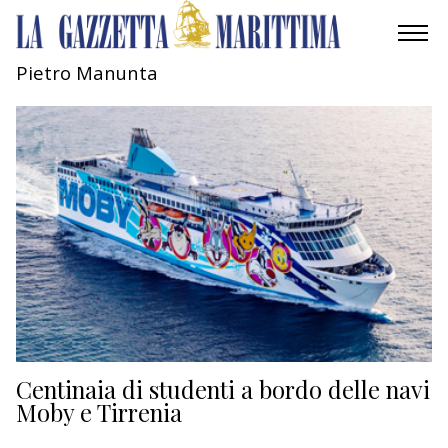
Pietro Manunta
AMBIENTE
MOBILITÀ
INDUSTRIA
RICERCA
ECONOMIA
TURISMO
CULTURA
Centinaia di studenti a bordo delle navi
Moby e Tirrenia
NAUTICA