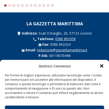
LA GAZZETTA MARITTIMA
Indirizzo:
Scali D'Azeglio, 20, 57123 Livorno
Telefono:
0586 893358
Fax:
0586 892324
Email:
redazione@gazzettamarittima.it
P.IVA:
00118570498
Società Editoriale Marittima a r.l. (Editore) - Autorizzazione
Gestisci Consenso
del Tribunale di Livorno n. 217 del 10 giugno 1968 - N°
iscrizione al ROC (Registro Operatori delle Comunicazioni)
della Società Editoriale Marittima a r.l.: N° 1301 Iscrizione
Per fornire le migliori esperienze, utilizziamo tecnologie come i cookie
della testata elettronica La Gazzetta Marittima al Tribunale
per memorizzare e/o accedere alle informazioni del dispositivo. Il
consenso a queste tecnologie ci permetterà di elaborare dati come il
di Livorno del 15/09/2010.
comportamento di navigazione o ID unici su questo sito. Non
acconsentire o ritirare il consenso può influire negativamente su alcune
LINK
caratteristiche e funzioni.
Shipping