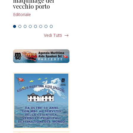
maquillage del
Marilli e il mosaico
gu
vecchio porto
scompaginato
Edi
Editoriale
Editoriale
Vedi Tutti