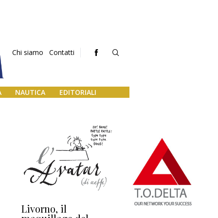
Chi siamo
Contatti
A
NAUTICA
EDITORIALI
Livorno, il
L’uscita di scena di
Da