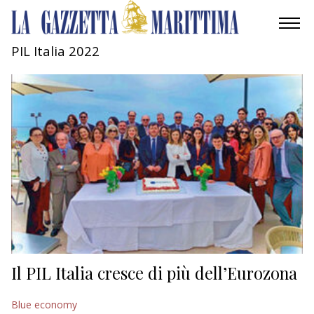
PIL Italia 2022
AMBIENTE
MOBILITÀ
INDUSTRIA
RICERCA
ECONOMIA
TURISMO
CULTURA
Il PIL Italia cresce di più dell’Eurozona
NAUTICA
Blue economy