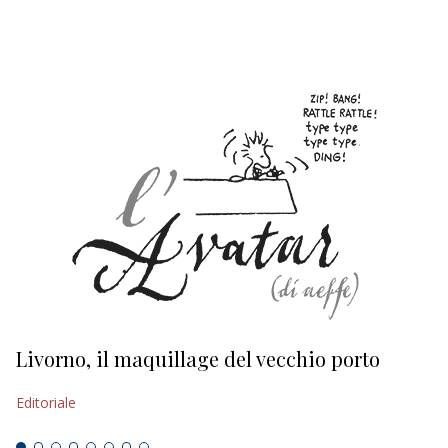
EDITORIALI
Livorno, il maquillage del vecchio porto
L
s
Editoriale
Ed