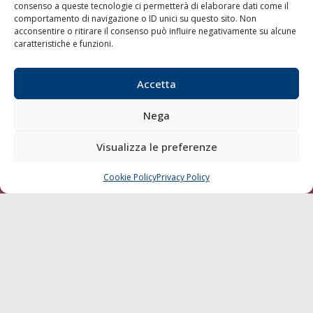
consenso a queste tecnologie ci permetterà di elaborare dati come il
LA GAZZETTA MARITTIMA
comportamento di navigazione o ID unici su questo sito. Non
acconsentire o ritirare il consenso può influire negativamente su alcune
Indirizzo:
Scali D'Azeglio, 20, 57123 Livorno
caratteristiche e funzioni.
Telefono:
0586 893358
Fax:
0586 892324
Accetta
Email:
redazione@gazzettamarittima.it
P.IVA:
00118570498
Nega
Società Editoriale Marittima a r.l. (Editore) - Autorizzazione
del Tribunale di Livorno n. 217 del 10 giugno 1968 - N°
Visualizza le preferenze
iscrizione al ROC (Registro Operatori delle Comunicazioni)
della Società Editoriale Marittima a r.l.: N° 1301 Iscrizione
della testata elettronica La Gazzetta Marittima al Tribunale
Cookie Policy
Privacy Policy
CHIAMA
SCRIVI
di Livorno del 15/09/2010.
LINK
Shipping
Porti/Interporti
Trasporti