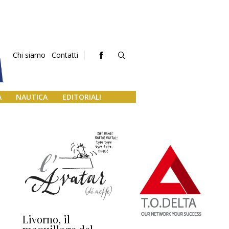
Chi siamo
Contatti
A
NAUTICA
EDITORIALI
Livorno, il
L’uscita di scena di
Da