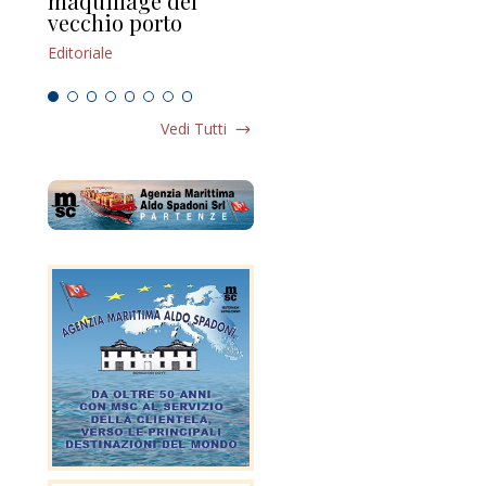
maquillage del
Marilli e il mosaico
gu
vecchio porto
scompaginato
Edi
Editoriale
Editoriale
Vedi Tutti