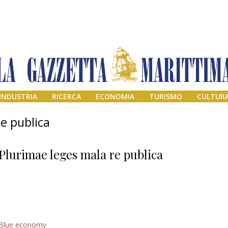
INDUSTRIA
RICERCA
ECONOMIA
TURISMO
CULTUR
e publica
Plurimae leges mala re publica
Addio amico
Blue economy