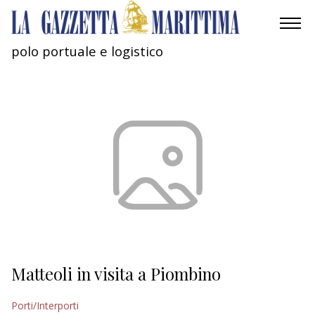
polo portuale e logistico
AMBIENTE
MOBILITÀ
INDUSTRIA
RICERCA
ECONOMIA
TURISMO
CULTURA
Matteoli in visita a Piombino
NAUTICA
Porti/Interporti