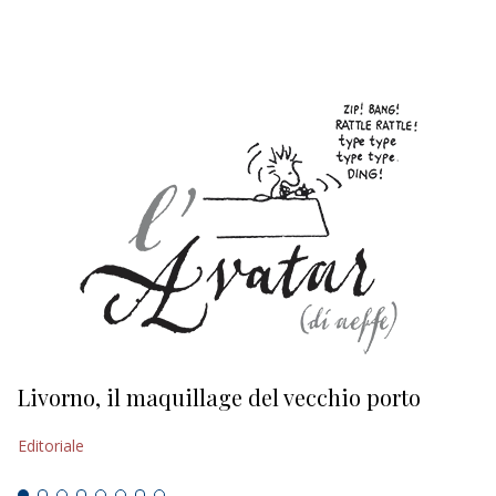
EDITORIALI
Livorno, il maquillage del vecchio porto
L
s
Editoriale
Ed