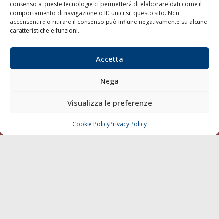
consenso a queste tecnologie ci permetterà di elaborare dati come il
LA GAZZETTA MARITTIMA
comportamento di navigazione o ID unici su questo sito. Non
acconsentire o ritirare il consenso può influire negativamente su alcune
Indirizzo:
Scali D'Azeglio, 20, 57123 Livorno
caratteristiche e funzioni.
Telefono:
0586 893358
Fax:
0586 892324
Accetta
Email:
redazione@gazzettamarittima.it
P.IVA:
00118570498
Nega
Società Editoriale Marittima a r.l. (Editore) - Autorizzazione
del Tribunale di Livorno n. 217 del 10 giugno 1968 - N°
Visualizza le preferenze
iscrizione al ROC (Registro Operatori delle Comunicazioni)
della Società Editoriale Marittima a r.l.: N° 1301 Iscrizione
della testata elettronica La Gazzetta Marittima al Tribunale
Cookie Policy
Privacy Policy
CHIAMA
SCRIVI
di Livorno del 15/09/2010.
LINK
Shipping
Porti/Interporti
Trasporti