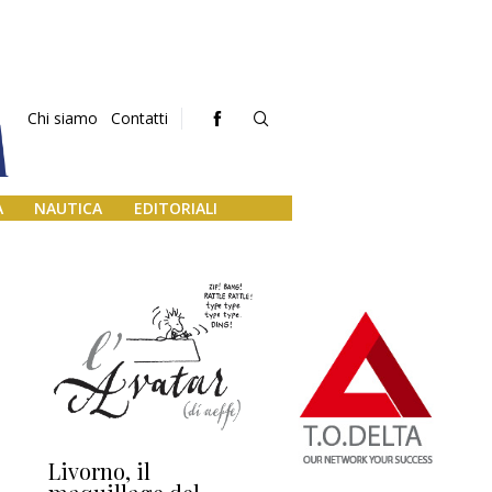
Chi siamo
Contatti
A
NAUTICA
EDITORIALI
Livorno, il
L’uscita di scena di
Da