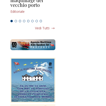
maquillage del
Marilli e il mosaico
gu
vecchio porto
scompaginato
Edi
Editoriale
Editoriale
Vedi Tutti