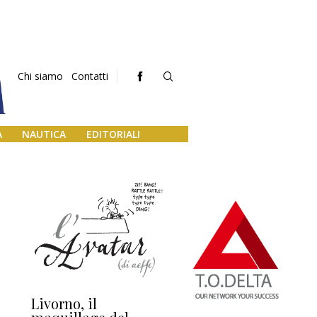
Chi siamo
Contatti
A
NAUTICA
EDITORIALI
Livorno, il
L’uscita di scena di
Da