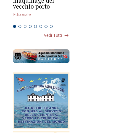
maquillage del
Marilli e il mosaico
gu
vecchio porto
scompaginato
Edi
Editoriale
Editoriale
Vedi Tutti