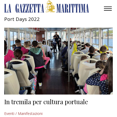
Port Days 2022
AMBIENTE
MOBILITÀ
INDUSTRIA
RICERCA
ECONOMIA
TURISMO
CULTURA
In tremila per cultura portuale
NAUTICA
Eventi / Manifestazioni