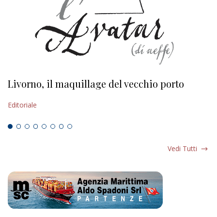
Livorno, il maquillage del vecchio porto
L
s
Editoriale
Ed
Vedi Tutti