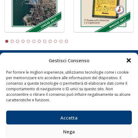
Gestisci Consenso
LA GAZZETTA MARITTIMA
Per fornire le migliori esperienze, utilizziamo tecnologie come i cookie
Indirizzo:
Scali D'Azeglio, 20, 57123 Livorno
per memorizzare e/o accedere alle informazioni del dispositivo. Il
consenso a queste tecnologie ci permetterà di elaborare dati come il
Telefono:
0586 893358
comportamento di navigazione o ID unici su questo sito. Non
Fax:
0586 892324
acconsentire o ritirare il consenso può influire negativamente su alcune
Email:
redazione@gazzettamarittima.it
caratteristiche e funzioni.
P.IVA:
00118570498
Società Editoriale Marittima a r.l. (Editore) - Autorizzazione
Accetta
del Tribunale di Livorno n. 217 del 10 giugno 1968 - N°
iscrizione al ROC (Registro Operatori delle Comunicazioni)
della Società Editoriale Marittima a r.l.: N° 1301 Iscrizione
Nega
della testata elettronica La Gazzetta Marittima al Tribunale