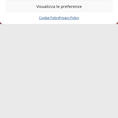
di Livorno del 15/09/2010.
Visualizza le preferenze
LINK
Cookie Policy
Privacy Policy
CHIAMA
SCRIVI
Shipping
Porti/Interporti
Trasporti
Varie
Sostenibilità
Compagnie di Navigazione
Blue economy
Diporto
Chi siamo
Contatti
SEGUI