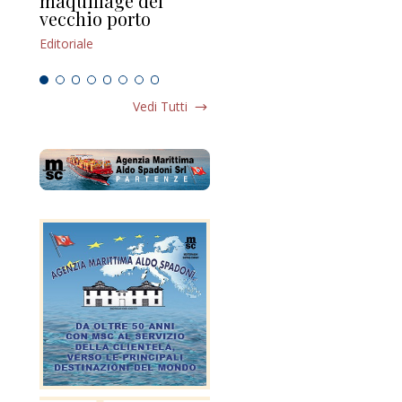
maquillage del
Marilli e il mosaico
gu
vecchio porto
scompaginato
Edi
Editoriale
Editoriale
Vedi Tutti