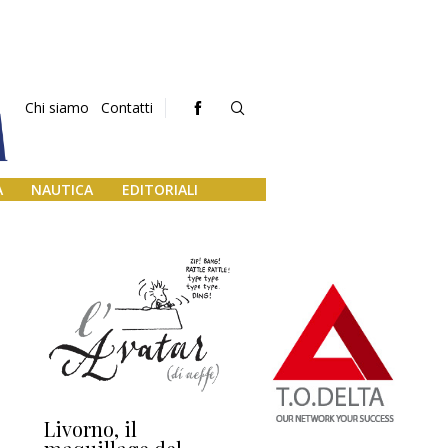
Chi siamo
Contatti
A
NAUTICA
EDITORIALI
Livorno, il
L’uscita di scena di
Da