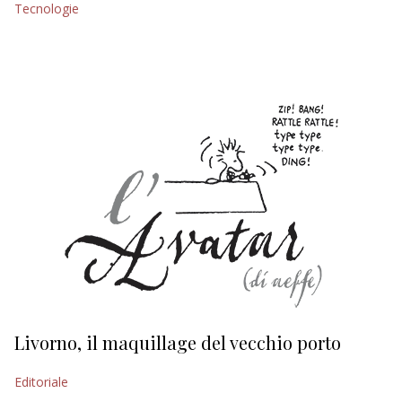
Tecnologie
EDITORIALI
Livorno, il maquillage del vecchio porto
L
s
Editoriale
Ed