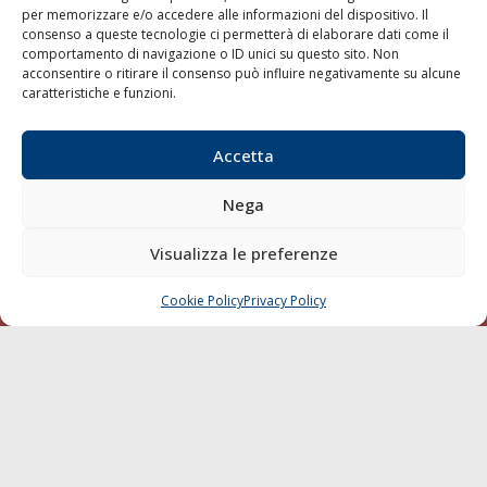
per memorizzare e/o accedere alle informazioni del dispositivo. Il
consenso a queste tecnologie ci permetterà di elaborare dati come il
LA GAZZETTA MARITTIMA
comportamento di navigazione o ID unici su questo sito. Non
acconsentire o ritirare il consenso può influire negativamente su alcune
Indirizzo:
Scali D'Azeglio, 20, 57123 Livorno
caratteristiche e funzioni.
Telefono:
0586 893358
Fax:
0586 892324
Accetta
Email:
redazione@gazzettamarittima.it
P.IVA:
00118570498
Nega
Società Editoriale Marittima a r.l. (Editore) - Autorizzazione
del Tribunale di Livorno n. 217 del 10 giugno 1968 - N°
iscrizione al ROC (Registro Operatori delle Comunicazioni)
Visualizza le preferenze
della Società Editoriale Marittima a r.l.: N° 1301 Iscrizione
della testata elettronica La Gazzetta Marittima al Tribunale
Cookie Policy
Privacy Policy
CHIAMA
SCRIVI
di Livorno del 15/09/2010.
LINK
Shipping
Porti/Interporti
Trasporti