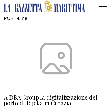
PORT-Line
AMBIENTE
MOBILITÀ
INDUSTRIA
RICERCA
ECONOMIA
TURISMO
CULTURA
A DBA Group la digitalizzazione del
porto di Rijeka in Croazia
NAUTICA