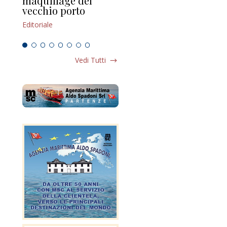
maquillage del
Marilli e il mosaico
gu
vecchio porto
scompaginato
Edi
Editoriale
Editoriale
Vedi Tutti