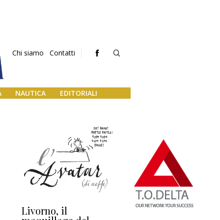
Chi siamo
Contatti
A
NAUTICA
EDITORIALI
Livorno, il
L’uscita di scena di
Da