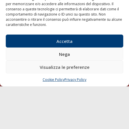
per memorizzare e/o accedere alle informazioni del dispositivo. Il
consenso a queste tecnologie ci permetterà di elaborare dati come il
LA GAZZETTA MARITTIMA
comportamento di navigazione o ID unici su questo sito. Non
acconsentire o ritirare il consenso può influire negativamente su alcune
Indirizzo:
Scali D'Azeglio, 20, 57123 Livorno
caratteristiche e funzioni.
Telefono:
0586 893358
Fax:
0586 892324
Accetta
Email:
redazione@gazzettamarittima.it
P.IVA:
00118570498
Nega
Società Editoriale Marittima a r.l. (Editore) - Autorizzazione
del Tribunale di Livorno n. 217 del 10 giugno 1968 - N°
iscrizione al ROC (Registro Operatori delle Comunicazioni)
Visualizza le preferenze
della Società Editoriale Marittima a r.l.: N° 1301 Iscrizione
della testata elettronica La Gazzetta Marittima al Tribunale
Cookie Policy
Privacy Policy
CHIAMA
SCRIVI
di Livorno del 15/09/2010.
LINK
Shipping
Porti/Interporti
Trasporti