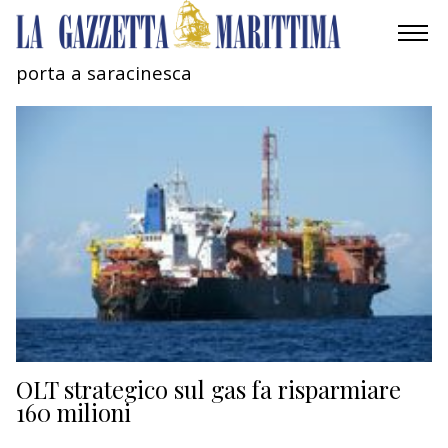
porta a saracinesca
AMBIENTE
MOBILITÀ
INDUSTRIA
RICERCA
ECONOMIA
TURISMO
CULTURA
OLT strategico sul gas fa risparmiare
160 milioni
NAUTICA