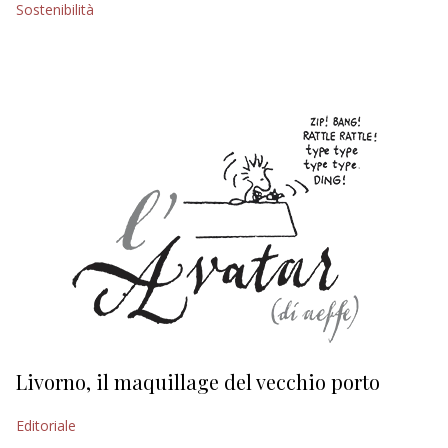
Sostenibilità
EDITORIALI
Livorno, il maquillage del vecchio porto
L
s
Editoriale
Ed