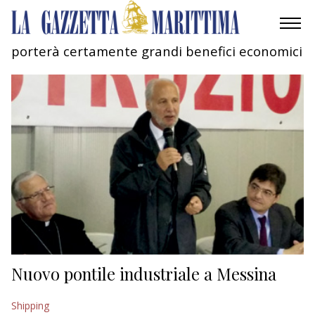
porterà certamente grandi benefici economici
AMBIENTE
MOBILITÀ
INDUSTRIA
RICERCA
ECONOMIA
TURISMO
CULTURA
Nuovo pontile industriale a Messina
NAUTICA
Shipping