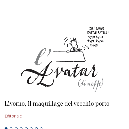
EDITORIALI
Livorno, il maquillage del vecchio porto
L
s
Editoriale
Ed