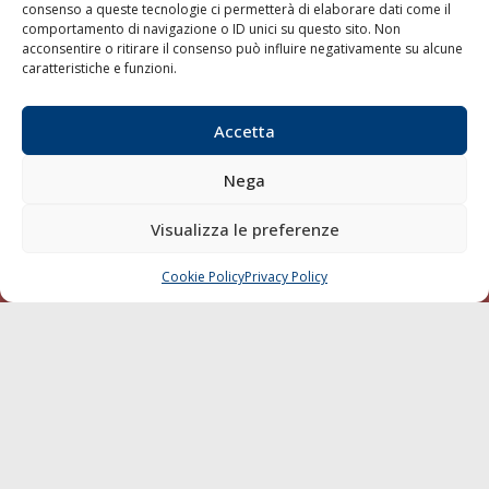
consenso a queste tecnologie ci permetterà di elaborare dati come il
LA GAZZETTA MARITTIMA
comportamento di navigazione o ID unici su questo sito. Non
acconsentire o ritirare il consenso può influire negativamente su alcune
Indirizzo:
Scali D'Azeglio, 20, 57123 Livorno
caratteristiche e funzioni.
Telefono:
0586 893358
Fax:
0586 892324
Accetta
Email:
redazione@gazzettamarittima.it
P.IVA:
00118570498
Nega
Società Editoriale Marittima a r.l. (Editore) - Autorizzazione
del Tribunale di Livorno n. 217 del 10 giugno 1968 - N°
Visualizza le preferenze
iscrizione al ROC (Registro Operatori delle Comunicazioni)
della Società Editoriale Marittima a r.l.: N° 1301 Iscrizione
della testata elettronica La Gazzetta Marittima al Tribunale
Cookie Policy
Privacy Policy
CHIAMA
SCRIVI
di Livorno del 15/09/2010.
LINK
Shipping
Porti/Interporti
Trasporti