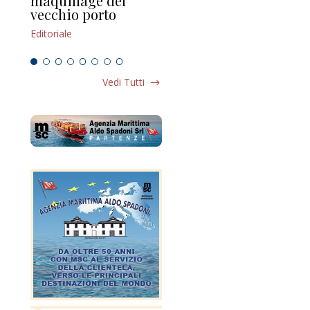
maquillage del
Marilli e il mosaico
gu
vecchio porto
scompaginato
Edi
Editoriale
Editoriale
Vedi Tutti