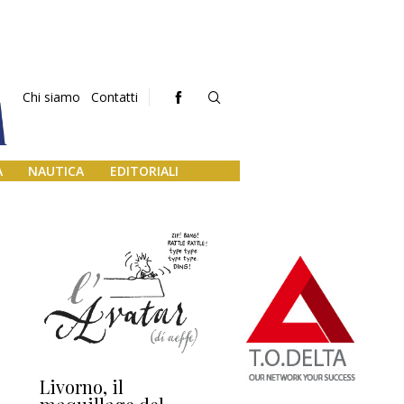
Chi siamo
Contatti
A
NAUTICA
EDITORIALI
Livorno, il
L’uscita di scena di
Da