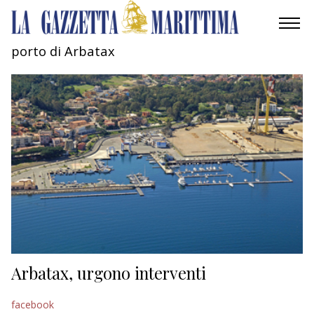
porto di Arbatax
AMBIENTE
MOBILITÀ
INDUSTRIA
RICERCA
ECONOMIA
TURISMO
CULTURA
Arbatax, urgono interventi
NAUTICA
facebook