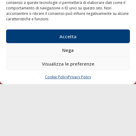
consenso a queste tecnologie ci permetterà di elaborare dati come il
LA GAZZETTA MARITTIMA
comportamento di navigazione o ID unici su questo sito. Non
acconsentire o ritirare il consenso può influire negativamente su alcune
Indirizzo:
Scali D'Azeglio, 20, 57123 Livorno
caratteristiche e funzioni.
Telefono:
0586 893358
Fax:
0586 892324
Accetta
Email:
redazione@gazzettamarittima.it
P.IVA:
00118570498
Nega
Società Editoriale Marittima a r.l. (Editore) - Autorizzazione
del Tribunale di Livorno n. 217 del 10 giugno 1968 - N°
Visualizza le preferenze
iscrizione al ROC (Registro Operatori delle Comunicazioni)
della Società Editoriale Marittima a r.l.: N° 1301 Iscrizione
della testata elettronica La Gazzetta Marittima al Tribunale
Cookie Policy
Privacy Policy
CHIAMA
SCRIVI
di Livorno del 15/09/2010.
LINK
Shipping
Porti/Interporti
Trasporti