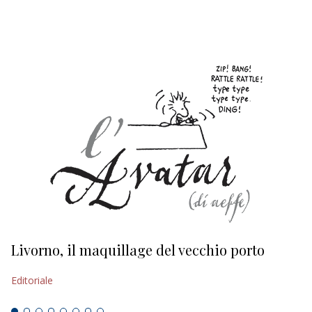
EDITORIALI
Livorno, il maquillage del vecchio porto
L
s
Editoriale
Ed