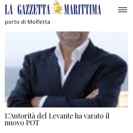
porto di Molfetta
AMBIENTE
MOBILITÀ
INDUSTRIA
RICERCA
ECONOMIA
TURISMO
CULTURA
L’Autorità del Levante ha varato il
nuovo POT
NAUTICA