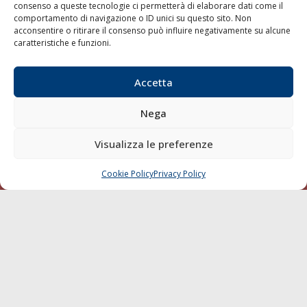
consenso a queste tecnologie ci permetterà di elaborare dati come il
LA GAZZETTA MARITTIMA
comportamento di navigazione o ID unici su questo sito. Non
acconsentire o ritirare il consenso può influire negativamente su alcune
Indirizzo:
Scali D'Azeglio, 20, 57123 Livorno
caratteristiche e funzioni.
Telefono:
0586 893358
Fax:
0586 892324
Accetta
Email:
redazione@gazzettamarittima.it
P.IVA:
00118570498
Nega
Società Editoriale Marittima a r.l. (Editore) - Autorizzazione
del Tribunale di Livorno n. 217 del 10 giugno 1968 - N°
Visualizza le preferenze
iscrizione al ROC (Registro Operatori delle Comunicazioni)
della Società Editoriale Marittima a r.l.: N° 1301 Iscrizione
della testata elettronica La Gazzetta Marittima al Tribunale
Cookie Policy
Privacy Policy
CHIAMA
SCRIVI
di Livorno del 15/09/2010.
LINK
Shipping
Porti/Interporti
Trasporti