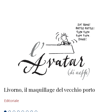
EDITORIALI
Livorno, il maquillage del vecchio porto
L
s
Editoriale
Ed