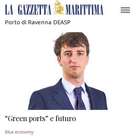
Porto di Ravenna DEASP
AMBIENTE
MOBILITÀ
INDUSTRIA
RICERCA
ECONOMIA
TURISMO
CULTURA
“Green ports” e futuro
NAUTICA
Blue economy