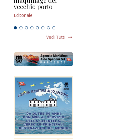
maquillage del
Marilli e il mosaico
gu
vecchio porto
scompaginato
Edi
Editoriale
Editoriale
Vedi Tutti