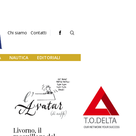
Chi siamo
Contatti
A
NAUTICA
EDITORIALI
Livorno, il
L’uscita di scena di
Da