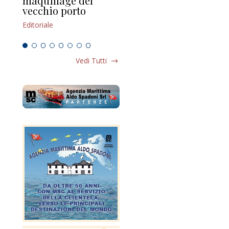
maquillage del
Marilli e il mosaico
gu
vecchio porto
scompaginato
Edi
Editoriale
Editoriale
Vedi Tutti