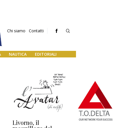
Chi siamo
Contatti
A
NAUTICA
EDITORIALI
Livorno, il
L’uscita di scena di
Da