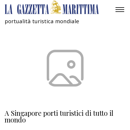
portualità turistica mondiale
AMBIENTE
MOBILITÀ
INDUSTRIA
RICERCA
ECONOMIA
TURISMO
CULTURA
A Singapore porti turistici di tutto il
mondo
NAUTICA