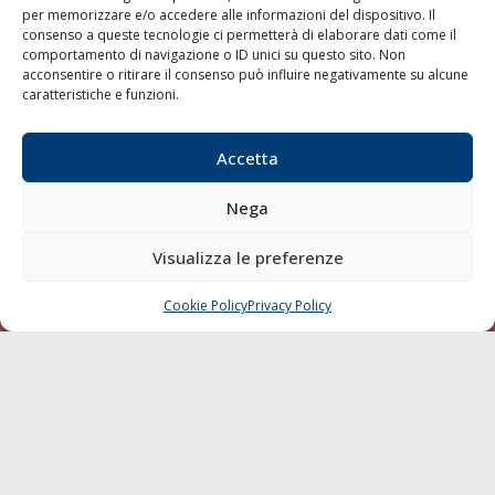
per memorizzare e/o accedere alle informazioni del dispositivo. Il
consenso a queste tecnologie ci permetterà di elaborare dati come il
LA GAZZETTA MARITTIMA
comportamento di navigazione o ID unici su questo sito. Non
acconsentire o ritirare il consenso può influire negativamente su alcune
Indirizzo:
Scali D'Azeglio, 20, 57123 Livorno
caratteristiche e funzioni.
Telefono:
0586 893358
Fax:
0586 892324
Accetta
Email:
redazione@gazzettamarittima.it
P.IVA:
00118570498
Nega
Società Editoriale Marittima a r.l. (Editore) - Autorizzazione
del Tribunale di Livorno n. 217 del 10 giugno 1968 - N°
iscrizione al ROC (Registro Operatori delle Comunicazioni)
Visualizza le preferenze
della Società Editoriale Marittima a r.l.: N° 1301 Iscrizione
della testata elettronica La Gazzetta Marittima al Tribunale
Cookie Policy
Privacy Policy
CHIAMA
SCRIVI
di Livorno del 15/09/2010.
LINK
Shipping
Porti/Interporti
Trasporti