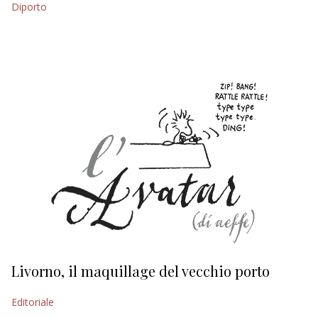
Diporto
EDITORIALI
Livorno, il maquillage del vecchio porto
L
s
Editoriale
Ed