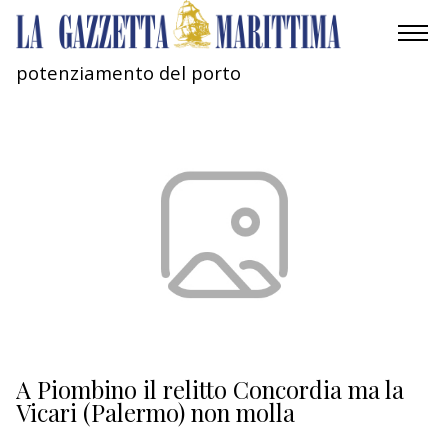
potenziamento del porto
AMBIENTE
MOBILITÀ
INDUSTRIA
RICERCA
ECONOMIA
TURISMO
CULTURA
A Piombino il relitto Concordia ma la
Vicari (Palermo) non molla
NAUTICA