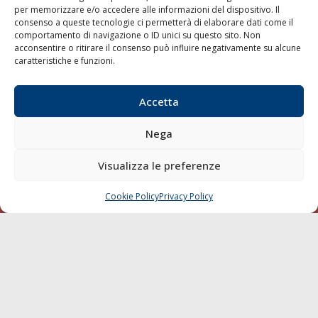
per memorizzare e/o accedere alle informazioni del dispositivo. Il
consenso a queste tecnologie ci permetterà di elaborare dati come il
LA GAZZETTA MARITTIMA
comportamento di navigazione o ID unici su questo sito. Non
acconsentire o ritirare il consenso può influire negativamente su alcune
Indirizzo:
Scali D'Azeglio, 20, 57123 Livorno
caratteristiche e funzioni.
Telefono:
0586 893358
Fax:
0586 892324
Accetta
Email:
redazione@gazzettamarittima.it
P.IVA:
00118570498
Nega
Società Editoriale Marittima a r.l. (Editore) - Autorizzazione
del Tribunale di Livorno n. 217 del 10 giugno 1968 - N°
iscrizione al ROC (Registro Operatori delle Comunicazioni)
Visualizza le preferenze
della Società Editoriale Marittima a r.l.: N° 1301 Iscrizione
della testata elettronica La Gazzetta Marittima al Tribunale
Cookie Policy
Privacy Policy
CHIAMA
SCRIVI
di Livorno del 15/09/2010.
LINK
Shipping
Porti/Interporti
Trasporti