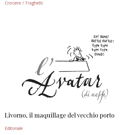
Crociere / Traghetti
EDITORIALI
Livorno, il maquillage del vecchio porto
L
s
Editoriale
Ed