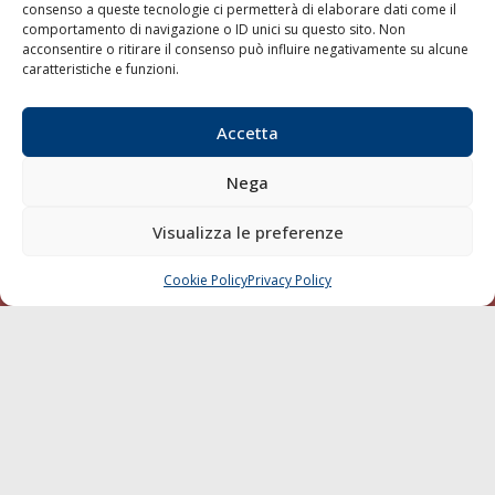
consenso a queste tecnologie ci permetterà di elaborare dati come il
LA GAZZETTA MARITTIMA
comportamento di navigazione o ID unici su questo sito. Non
acconsentire o ritirare il consenso può influire negativamente su alcune
Indirizzo:
Scali D'Azeglio, 20, 57123 Livorno
caratteristiche e funzioni.
Telefono:
0586 893358
Fax:
0586 892324
Accetta
Email:
redazione@gazzettamarittima.it
P.IVA:
00118570498
Nega
Società Editoriale Marittima a r.l. (Editore) - Autorizzazione
del Tribunale di Livorno n. 217 del 10 giugno 1968 - N°
Visualizza le preferenze
iscrizione al ROC (Registro Operatori delle Comunicazioni)
della Società Editoriale Marittima a r.l.: N° 1301 Iscrizione
della testata elettronica La Gazzetta Marittima al Tribunale
Cookie Policy
Privacy Policy
CHIAMA
SCRIVI
di Livorno del 15/09/2010.
LINK
Shipping
Porti/Interporti
Trasporti