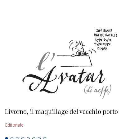
EDITORIALI
Livorno, il maquillage del vecchio porto
L
s
Editoriale
Ed