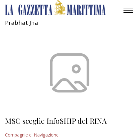
Prabhat Jha
AMBIENTE
MOBILITÀ
INDUSTRIA
RICERCA
ECONOMIA
TURISMO
CULTURA
MSC sceglie InfoSHIP del RINA
NAUTICA
Compagnie di Navigazione