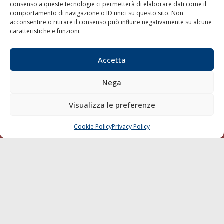
consenso a queste tecnologie ci permetterà di elaborare dati come il
LA GAZZETTA MARITTIMA
comportamento di navigazione o ID unici su questo sito. Non
acconsentire o ritirare il consenso può influire negativamente su alcune
Indirizzo:
Scali D'Azeglio, 20, 57123 Livorno
caratteristiche e funzioni.
Telefono:
0586 893358
Fax:
0586 892324
Accetta
Email:
redazione@gazzettamarittima.it
P.IVA:
00118570498
Nega
Società Editoriale Marittima a r.l. (Editore) - Autorizzazione
del Tribunale di Livorno n. 217 del 10 giugno 1968 - N°
Visualizza le preferenze
iscrizione al ROC (Registro Operatori delle Comunicazioni)
della Società Editoriale Marittima a r.l.: N° 1301 Iscrizione
della testata elettronica La Gazzetta Marittima al Tribunale
Cookie Policy
Privacy Policy
CHIAMA
SCRIVI
di Livorno del 15/09/2010.
LINK
Shipping
Porti/Interporti
Trasporti