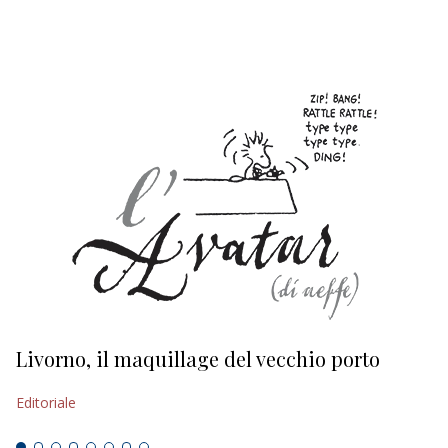
EDITORIALI
Livorno, il maquillage del vecchio porto
L
s
Editoriale
Ed