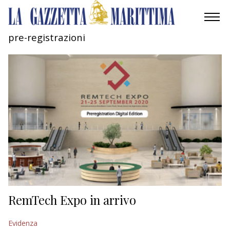
pre-registrazioni
AMBIENTE
MOBILITÀ
INDUSTRIA
RICERCA
ECONOMIA
TURISMO
CULTURA
RemTech Expo in arrivo
NAUTICA
Evidenza