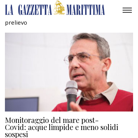
prelievo
AMBIENTE
MOBILITÀ
INDUSTRIA
RICERCA
ECONOMIA
TURISMO
CULTURA
Monitoraggio del mare post-
Covid: acque limpide e meno solidi
sospesi
NAUTICA