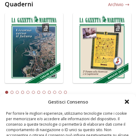
Quaderni
Archivio
Gestisci Consenso
Per fornire le migliori esperienze, utilizziamo tecnologie come i cookie
LA GAZZETTA MARITTIMA
per memorizzare e/o accedere alle informazioni del dispositivo. Il
consenso a queste tecnologie ci permetterà di elaborare dati come il
Indirizzo:
Scali D'Azeglio, 20, 57123 Livorno
comportamento di navigazione o ID unici su questo sito. Non
Telefono:
0586 893358
acconsentire o ritirare il consenso può influire negativamente su alcune