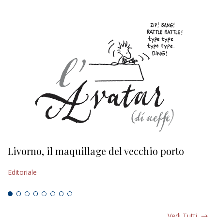
Livorno, il maquillage del vecchio porto
L
s
Editoriale
Ed
Vedi Tutti