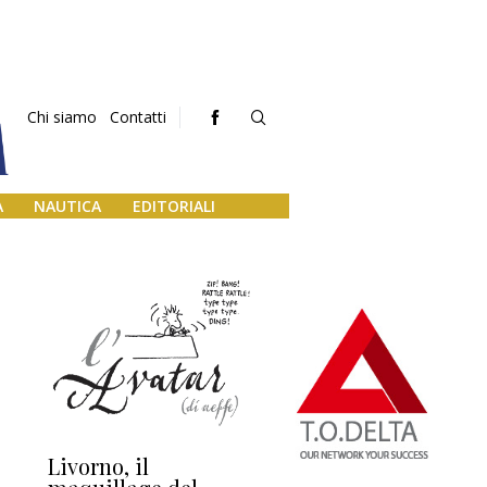
Chi siamo
Contatti
A
NAUTICA
EDITORIALI
Livorno, il
L’uscita di scena di
Da