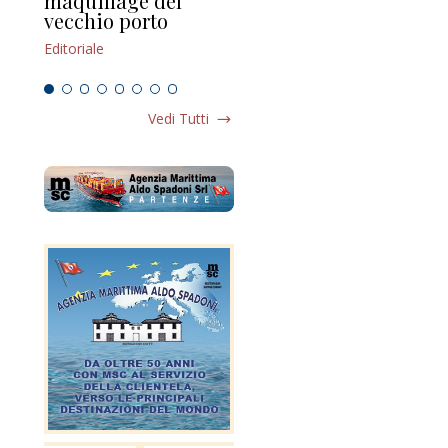
maquillage del
Marilli e il mosaico
gu
vecchio porto
scompaginato
Edi
Editoriale
Editoriale
Vedi Tutti