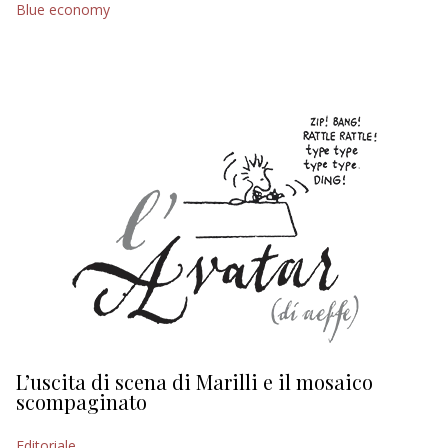
Blue economy
EDITORIALI
L’uscita di scena di Marilli e il mosaico
D
scompaginato
Ed
Editoriale