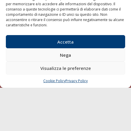
per memorizzare e/o accedere alle informazioni del dispositivo. Il
consenso a queste tecnologie ci permetterà di elaborare dati come il
LA GAZZETTA MARITTIMA
comportamento di navigazione o ID unici su questo sito. Non
acconsentire o ritirare il consenso può influire negativamente su alcune
Indirizzo:
Scali D'Azeglio, 20, 57123 Livorno
caratteristiche e funzioni.
Telefono:
0586 893358
Fax:
0586 892324
Accetta
Email:
redazione@gazzettamarittima.it
P.IVA:
00118570498
Nega
Società Editoriale Marittima a r.l. (Editore) - Autorizzazione
del Tribunale di Livorno n. 217 del 10 giugno 1968 - N°
iscrizione al ROC (Registro Operatori delle Comunicazioni)
Visualizza le preferenze
della Società Editoriale Marittima a r.l.: N° 1301 Iscrizione
della testata elettronica La Gazzetta Marittima al Tribunale
Cookie Policy
Privacy Policy
CHIAMA
SCRIVI
di Livorno del 15/09/2010.
LINK
Shipping
Porti/Interporti
Trasporti