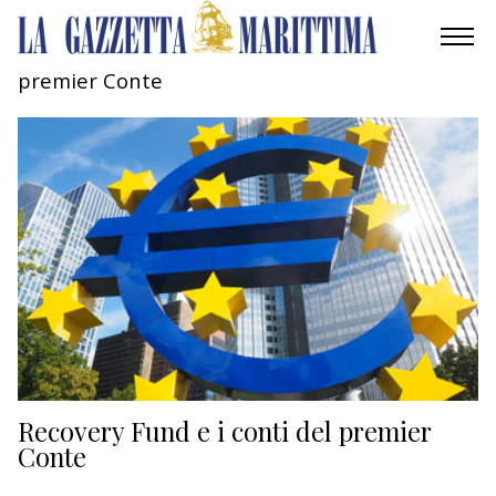
premier Conte
AMBIENTE
MOBILITÀ
INDUSTRIA
RICERCA
ECONOMIA
TURISMO
CULTURA
Recovery Fund e i conti del premier
Conte
NAUTICA