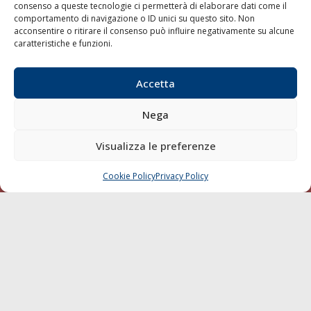
consenso a queste tecnologie ci permetterà di elaborare dati come il
LA GAZZETTA MARITTIMA
comportamento di navigazione o ID unici su questo sito. Non
acconsentire o ritirare il consenso può influire negativamente su alcune
Indirizzo:
Scali D'Azeglio, 20, 57123 Livorno
caratteristiche e funzioni.
Telefono:
0586 893358
Fax:
0586 892324
Accetta
Email:
redazione@gazzettamarittima.it
P.IVA:
00118570498
Nega
Società Editoriale Marittima a r.l. (Editore) - Autorizzazione
del Tribunale di Livorno n. 217 del 10 giugno 1968 - N°
Visualizza le preferenze
iscrizione al ROC (Registro Operatori delle Comunicazioni)
della Società Editoriale Marittima a r.l.: N° 1301 Iscrizione
della testata elettronica La Gazzetta Marittima al Tribunale
Cookie Policy
Privacy Policy
CHIAMA
SCRIVI
di Livorno del 15/09/2010.
LINK
Shipping
Porti/Interporti
Trasporti