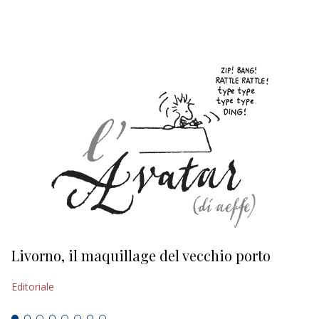
EDITORIALI
Livorno, il maquillage del vecchio porto
L
s
Editoriale
Ed