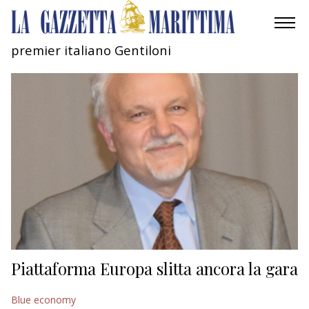
premier italiano Gentiloni
AMBIENTE
MOBILITÀ
INDUSTRIA
RICERCA
ECONOMIA
TURISMO
CULTURA
Piattaforma Europa slitta ancora la gara
NAUTICA
Blue economy