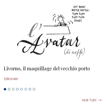
Livorno, il maquillage del vecchio porto
L
s
Editoriale
Ed
Vedi Tutti