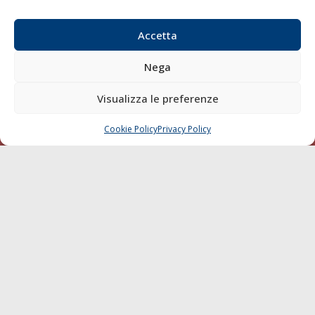
Email:
redazione@gazzettamarittima.it
P.IVA:
00118570498
Accetta
Società Editoriale Marittima a r.l. (Editore) - Autorizzazione
del Tribunale di Livorno n. 217 del 10 giugno 1968 - N°
Nega
iscrizione al ROC (Registro Operatori delle Comunicazioni)
della Società Editoriale Marittima a r.l.: N° 1301 Iscrizione
Visualizza le preferenze
della testata elettronica La Gazzetta Marittima al Tribunale
di Livorno del 15/09/2010.
Cookie Policy
Privacy Policy
CHIAMA
SCRIVI
LINK
Shipping
Porti/Interporti
Trasporti
Varie
Sostenibilità
Compagnie di Navigazione
Blue economy