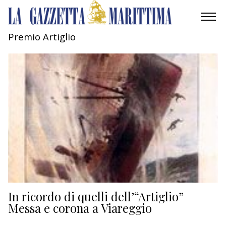
Premio Artiglio
AMBIENTE
MOBILITÀ
INDUSTRIA
RICERCA
ECONOMIA
TURISMO
CULTURA
In ricordo di quelli dell’“Artiglio”
Messa e corona a Viareggio
NAUTICA