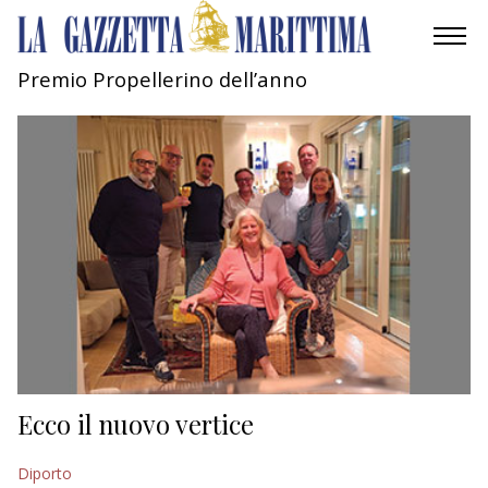
Premio Propellerino dell’anno
AMBIENTE
MOBILITÀ
INDUSTRIA
RICERCA
ECONOMIA
TURISMO
CULTURA
Ecco il nuovo vertice
NAUTICA
Diporto