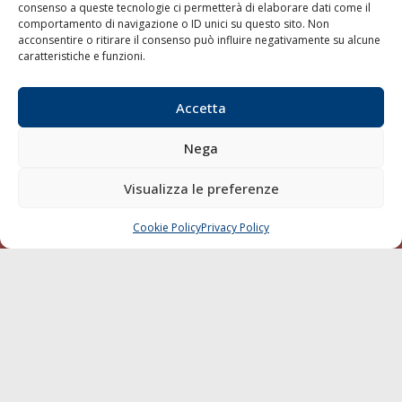
consenso a queste tecnologie ci permetterà di elaborare dati come il
LA GAZZETTA MARITTIMA
comportamento di navigazione o ID unici su questo sito. Non
acconsentire o ritirare il consenso può influire negativamente su alcune
Indirizzo:
Scali D'Azeglio, 20, 57123 Livorno
caratteristiche e funzioni.
Telefono:
0586 893358
Fax:
0586 892324
Accetta
Email:
redazione@gazzettamarittima.it
P.IVA:
00118570498
Nega
Società Editoriale Marittima a r.l. (Editore) - Autorizzazione
del Tribunale di Livorno n. 217 del 10 giugno 1968 - N°
Visualizza le preferenze
iscrizione al ROC (Registro Operatori delle Comunicazioni)
della Società Editoriale Marittima a r.l.: N° 1301 Iscrizione
della testata elettronica La Gazzetta Marittima al Tribunale
Cookie Policy
Privacy Policy
CHIAMA
SCRIVI
di Livorno del 15/09/2010.
LINK
Shipping
Porti/Interporti
Trasporti