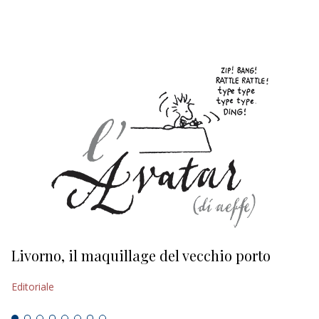
EDITORIALI
Livorno, il maquillage del vecchio porto
L
s
Editoriale
Ed