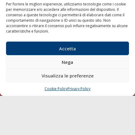
Per fornire le migliori esperienze, utilizziamo tecnologie come i cookie
per memorizzare e/o accedere alle informazioni del dispositivo. Il
consenso a queste tecnologie ci permetterà di elaborare dati come il
LA GAZZETTA MARITTIMA
comportamento di navigazione o ID unici su questo sito. Non
acconsentire o ritirare il consenso può influire negativamente su alcune
Indirizzo:
Scali D'Azeglio, 20, 57123 Livorno
caratteristiche e funzioni.
Telefono:
0586 893358
Fax:
0586 892324
Accetta
Email:
redazione@gazzettamarittima.it
P.IVA:
00118570498
Nega
Società Editoriale Marittima a r.l. (Editore) - Autorizzazione
del Tribunale di Livorno n. 217 del 10 giugno 1968 - N°
iscrizione al ROC (Registro Operatori delle Comunicazioni)
Visualizza le preferenze
della Società Editoriale Marittima a r.l.: N° 1301 Iscrizione
della testata elettronica La Gazzetta Marittima al Tribunale
Cookie Policy
Privacy Policy
CHIAMA
SCRIVI
di Livorno del 15/09/2010.
LINK
Shipping
Porti/Interporti