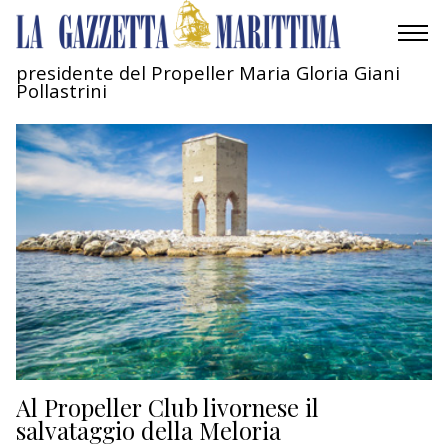
presidente del Propeller Maria Gloria Giani
Pollastrini
AMBIENTE
MOBILITÀ
INDUSTRIA
RICERCA
ECONOMIA
TURISMO
CULTURA
Al Propeller Club livornese il
salvataggio della Meloria
NAUTICA