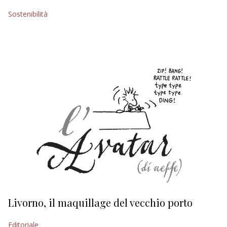
Sostenibilità
EDITORIALI
Livorno, il maquillage del vecchio porto
L
s
Editoriale