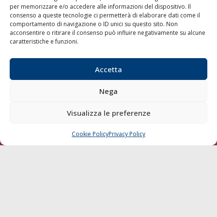
per memorizzare e/o accedere alle informazioni del dispositivo. Il
consenso a queste tecnologie ci permetterà di elaborare dati come il
LA GAZZETTA MARITTIMA
comportamento di navigazione o ID unici su questo sito. Non
acconsentire o ritirare il consenso può influire negativamente su alcune
Indirizzo:
Scali D'Azeglio, 20, 57123 Livorno
caratteristiche e funzioni.
Telefono:
0586 893358
Fax:
0586 892324
Accetta
Email:
redazione@gazzettamarittima.it
P.IVA:
00118570498
Nega
Società Editoriale Marittima a r.l. (Editore) - Autorizzazione
del Tribunale di Livorno n. 217 del 10 giugno 1968 - N°
iscrizione al ROC (Registro Operatori delle Comunicazioni)
Visualizza le preferenze
della Società Editoriale Marittima a r.l.: N° 1301 Iscrizione
della testata elettronica La Gazzetta Marittima al Tribunale
Cookie Policy
Privacy Policy
CHIAMA
SCRIVI
di Livorno del 15/09/2010.
LINK
Shipping
Porti/Interporti
Trasporti