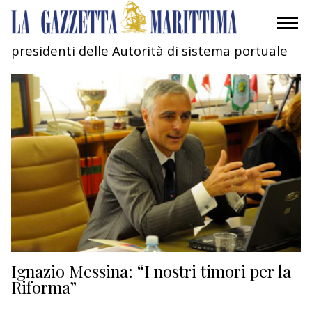
presidenti delle Autorità di sistema portuale
AMBIENTE
MOBILITÀ
INDUSTRIA
RICERCA
ECONOMIA
TURISMO
CULTURA
Ignazio Messina: “I nostri timori per la
Riforma”
NAUTICA