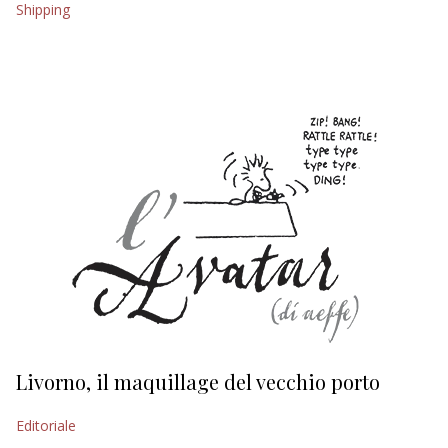
Shipping
EDITORIALI
Livorno, il maquillage del vecchio porto
L
s
Editoriale
Ed