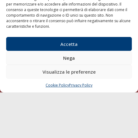
per memorizzare e/o accedere alle informazioni del dispositivo. Il
consenso a queste tecnologie ci permetterà di elaborare dati come il
LA GAZZETTA MARITTIMA
comportamento di navigazione o ID unici su questo sito. Non
acconsentire o ritirare il consenso può influire negativamente su alcune
Indirizzo:
Scali D'Azeglio, 20, 57123 Livorno
caratteristiche e funzioni.
Telefono:
0586 893358
Fax:
0586 892324
Accetta
Email:
redazione@gazzettamarittima.it
P.IVA:
00118570498
Nega
Società Editoriale Marittima a r.l. (Editore) - Autorizzazione
del Tribunale di Livorno n. 217 del 10 giugno 1968 - N°
iscrizione al ROC (Registro Operatori delle Comunicazioni)
Visualizza le preferenze
della Società Editoriale Marittima a r.l.: N° 1301 Iscrizione
della testata elettronica La Gazzetta Marittima al Tribunale
Cookie Policy
Privacy Policy
CHIAMA
SCRIVI
di Livorno del 15/09/2010.
LINK
Shipping
Porti/Interporti
Trasporti