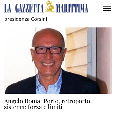
presidenza Corsini
AMBIENTE
MOBILITÀ
INDUSTRIA
RICERCA
ECONOMIA
TURISMO
CULTURA
Angelo Roma: Porto, retroporto,
sistema: forza e limiti
NAUTICA