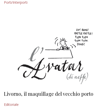
Porti/Interporti
EDITORIALI
Livorno, il maquillage del vecchio porto
L
s
Editoriale
Ed