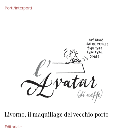
Porti/Interporti
EDITORIALI
Livorno, il maquillage del vecchio porto
L
s
Editoriale