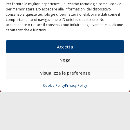
Per fornire le migliori esperienze, utilizziamo tecnologie come i cookie
per memorizzare e/o accedere alle informazioni del dispositivo. Il
consenso a queste tecnologie ci permetterà di elaborare dati come il
LA GAZZETTA MARITTIMA
comportamento di navigazione o ID unici su questo sito. Non
acconsentire o ritirare il consenso può influire negativamente su alcune
Indirizzo:
Scali D'Azeglio, 20, 57123 Livorno
caratteristiche e funzioni.
Telefono:
0586 893358
Fax:
0586 892324
Accetta
Email:
redazione@gazzettamarittima.it
P.IVA:
00118570498
Nega
Società Editoriale Marittima a r.l. (Editore) - Autorizzazione
del Tribunale di Livorno n. 217 del 10 giugno 1968 - N°
iscrizione al ROC (Registro Operatori delle Comunicazioni)
Visualizza le preferenze
della Società Editoriale Marittima a r.l.: N° 1301 Iscrizione
della testata elettronica La Gazzetta Marittima al Tribunale
Cookie Policy
Privacy Policy
CHIAMA
SCRIVI
di Livorno del 15/09/2010.
LINK
Shipping
Porti/Interporti