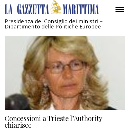
Presidenza del Consiglio dei ministri –
Dipartimento delle Politiche Europee
AMBIENTE
MOBILITÀ
INDUSTRIA
RICERCA
ECONOMIA
TURISMO
CULTURA
Concessioni a Trieste l’Authority
chiarisce
NAUTICA