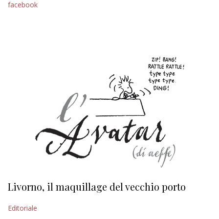
facebook
EDITORIALI
Livorno, il maquillage del vecchio porto
L
s
Editoriale
Ed