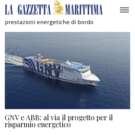
prestazioni energetiche di bordo
AMBIENTE
MOBILITÀ
INDUSTRIA
RICERCA
ECONOMIA
TURISMO
CULTURA
GNV e ABB: al via il progetto per il
risparmio energetico
NAUTICA