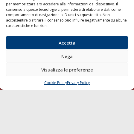
per memorizzare e/o accedere alle informazioni del dispositivo. Il
consenso a queste tecnologie ci permetterà di elaborare dati come il
LA GAZZETTA MARITTIMA
comportamento di navigazione o ID unici su questo sito. Non
acconsentire o ritirare il consenso può influire negativamente su alcune
Indirizzo:
Scali D'Azeglio, 20, 57123 Livorno
caratteristiche e funzioni.
Telefono:
0586 893358
Fax:
0586 892324
Accetta
Email:
redazione@gazzettamarittima.it
P.IVA:
00118570498
Nega
Società Editoriale Marittima a r.l. (Editore) - Autorizzazione
del Tribunale di Livorno n. 217 del 10 giugno 1968 - N°
iscrizione al ROC (Registro Operatori delle Comunicazioni)
Visualizza le preferenze
della Società Editoriale Marittima a r.l.: N° 1301 Iscrizione
della testata elettronica La Gazzetta Marittima al Tribunale
Cookie Policy
Privacy Policy
CHIAMA
SCRIVI
di Livorno del 15/09/2010.
LINK
Shipping
Porti/Interporti
Trasporti