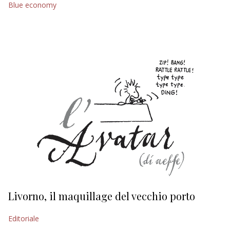
Blue economy
EDITORIALI
Livorno, il maquillage del vecchio porto
L
s
Editoriale
Ed