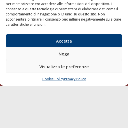
per memorizzare e/o accedere alle informazioni del dispositivo. Il
consenso a queste tecnologie ci permetterà di elaborare dati come il
LA GAZZETTA MARITTIMA
comportamento di navigazione o ID unici su questo sito. Non
acconsentire o ritirare il consenso può influire negativamente su alcune
Indirizzo:
Scali D'Azeglio, 20, 57123 Livorno
caratteristiche e funzioni.
Telefono:
0586 893358
Fax:
0586 892324
Accetta
Email:
redazione@gazzettamarittima.it
P.IVA:
00118570498
Nega
Società Editoriale Marittima a r.l. (Editore) - Autorizzazione
del Tribunale di Livorno n. 217 del 10 giugno 1968 - N°
iscrizione al ROC (Registro Operatori delle Comunicazioni)
Visualizza le preferenze
della Società Editoriale Marittima a r.l.: N° 1301 Iscrizione
della testata elettronica La Gazzetta Marittima al Tribunale
Cookie Policy
Privacy Policy
CHIAMA
SCRIVI
di Livorno del 15/09/2010.
LINK
Shipping
Porti/Interporti
Trasporti