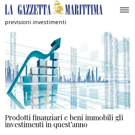
previsioni investimenti
AMBIENTE
MOBILITÀ
INDUSTRIA
RICERCA
ECONOMIA
TURISMO
CULTURA
Prodotti finanziari e beni immobili gli
investimenti in quest’anno
NAUTICA