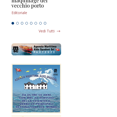
maquillage del
Marilli e il mosaico
gu
vecchio porto
scompaginato
Edi
Editoriale
Editoriale
Vedi Tutti