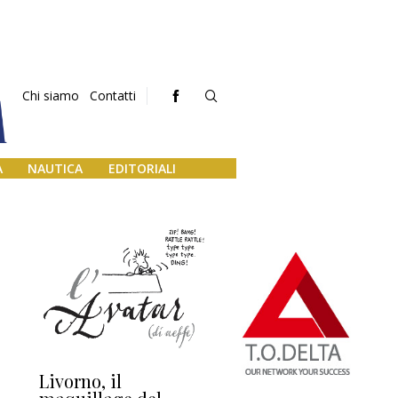
Chi siamo
Contatti
A
NAUTICA
EDITORIALI
Livorno, il
L’uscita di scena di
Da