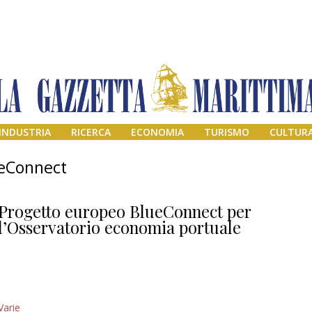
INDUSTRIA
RICERCA
ECONOMIA
TURISMO
CULTUR
ueConnect
Progetto europeo BlueConnect per
l’Osservatorio economia portuale
Addio amico
Varie