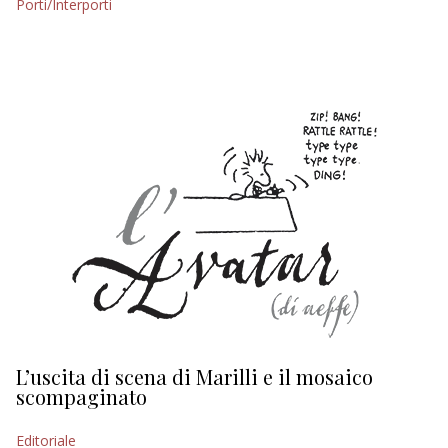
Porti/Interporti
EDITORIALI
L’uscita di scena di Marilli e il mosaico
D
scompaginato
Ed
Editoriale