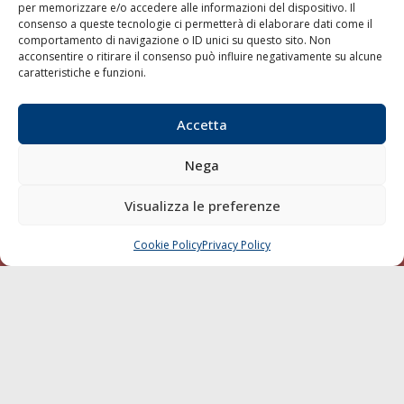
per memorizzare e/o accedere alle informazioni del dispositivo. Il
consenso a queste tecnologie ci permetterà di elaborare dati come il
LA GAZZETTA MARITTIMA
comportamento di navigazione o ID unici su questo sito. Non
acconsentire o ritirare il consenso può influire negativamente su alcune
Indirizzo:
Scali D'Azeglio, 20, 57123 Livorno
caratteristiche e funzioni.
Telefono:
0586 893358
Fax:
0586 892324
Accetta
Email:
redazione@gazzettamarittima.it
P.IVA:
00118570498
Nega
Società Editoriale Marittima a r.l. (Editore) - Autorizzazione
del Tribunale di Livorno n. 217 del 10 giugno 1968 - N°
iscrizione al ROC (Registro Operatori delle Comunicazioni)
Visualizza le preferenze
della Società Editoriale Marittima a r.l.: N° 1301 Iscrizione
della testata elettronica La Gazzetta Marittima al Tribunale
Cookie Policy
Privacy Policy
CHIAMA
SCRIVI
di Livorno del 15/09/2010.
LINK
Shipping
Porti/Interporti
Trasporti