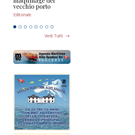
maquillage del
Marilli e il mosaico
gu
vecchio porto
scompaginato
Edi
Editoriale
Editoriale
Vedi Tutti