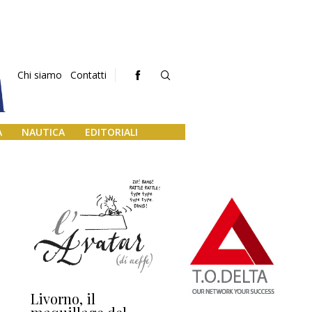
Chi siamo
Contatti
A
NAUTICA
EDITORIALI
Livorno, il
L’uscita di scena di
Da