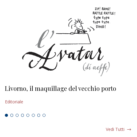
Livorno, il maquillage del vecchio porto
L
s
Editoriale
Ed
Vedi Tutti