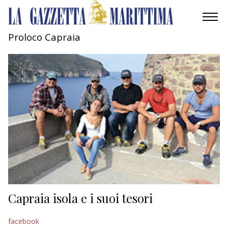
Proloco Capraia
AMBIENTE
MOBILITÀ
INDUSTRIA
RICERCA
ECONOMIA
TURISMO
CULTURA
Capraia isola e i suoi tesori
NAUTICA
facebook