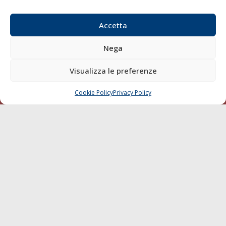
Email:
redazione@gazzettamarittima.it
P.IVA:
00118570498
Accetta
Società Editoriale Marittima a r.l. (Editore) - Autorizzazione
del Tribunale di Livorno n. 217 del 10 giugno 1968 - N°
Nega
iscrizione al ROC (Registro Operatori delle Comunicazioni)
della Società Editoriale Marittima a r.l.: N° 1301 Iscrizione
Visualizza le preferenze
della testata elettronica La Gazzetta Marittima al Tribunale
di Livorno del 15/09/2010.
Cookie Policy
Privacy Policy
CHIAMA
SCRIVI
LINK
Shipping
Porti/Interporti
Trasporti
Varie
Sostenibilità
Compagnie di Navigazione
Blue economy