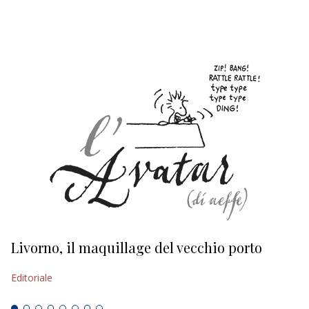
EDITORIALI
Livorno, il maquillage del vecchio porto
L
s
Editoriale
Ed