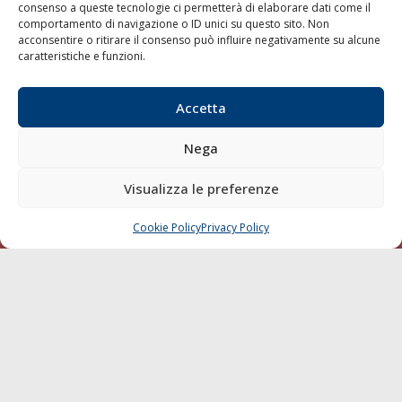
consenso a queste tecnologie ci permetterà di elaborare dati come il
LA GAZZETTA MARITTIMA
comportamento di navigazione o ID unici su questo sito. Non
acconsentire o ritirare il consenso può influire negativamente su alcune
Indirizzo:
Scali D'Azeglio, 20, 57123 Livorno
caratteristiche e funzioni.
Telefono:
0586 893358
Fax:
0586 892324
Accetta
Email:
redazione@gazzettamarittima.it
P.IVA:
00118570498
Nega
Società Editoriale Marittima a r.l. (Editore) - Autorizzazione
del Tribunale di Livorno n. 217 del 10 giugno 1968 - N°
Visualizza le preferenze
iscrizione al ROC (Registro Operatori delle Comunicazioni)
della Società Editoriale Marittima a r.l.: N° 1301 Iscrizione
della testata elettronica La Gazzetta Marittima al Tribunale
Cookie Policy
Privacy Policy
CHIAMA
SCRIVI
di Livorno del 15/09/2010.
LINK
Shipping
Porti/Interporti
Trasporti