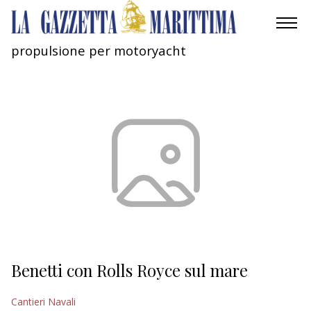
propulsione per motoryacht
AMBIENTE
MOBILITÀ
INDUSTRIA
RICERCA
ECONOMIA
TURISMO
CULTURA
Benetti con Rolls Royce sul mare
NAUTICA
Cantieri Navali