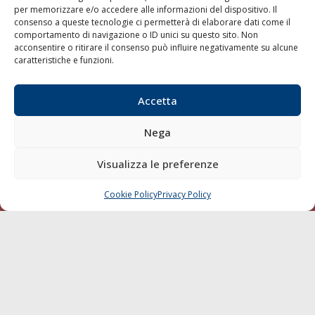
per memorizzare e/o accedere alle informazioni del dispositivo. Il
consenso a queste tecnologie ci permetterà di elaborare dati come il
LA GAZZETTA MARITTIMA
comportamento di navigazione o ID unici su questo sito. Non
acconsentire o ritirare il consenso può influire negativamente su alcune
Indirizzo:
Scali D'Azeglio, 20, 57123 Livorno
caratteristiche e funzioni.
Telefono:
0586 893358
Fax:
0586 892324
Accetta
Email:
redazione@gazzettamarittima.it
P.IVA:
00118570498
Nega
Società Editoriale Marittima a r.l. (Editore) - Autorizzazione
del Tribunale di Livorno n. 217 del 10 giugno 1968 - N°
iscrizione al ROC (Registro Operatori delle Comunicazioni)
Visualizza le preferenze
della Società Editoriale Marittima a r.l.: N° 1301 Iscrizione
della testata elettronica La Gazzetta Marittima al Tribunale
Cookie Policy
Privacy Policy
CHIAMA
SCRIVI
di Livorno del 15/09/2010.
LINK
Shipping
Porti/Interporti
Trasporti