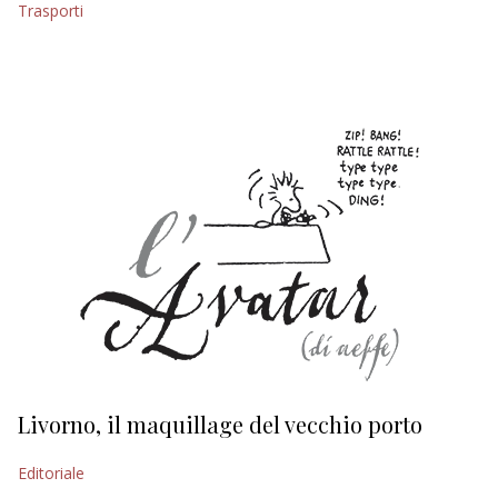
Trasporti
EDITORIALI
Livorno, il maquillage del vecchio porto
L
s
Editoriale
Ed