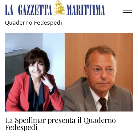
Quaderno Fedespedi
AMBIENTE
MOBILITÀ
INDUSTRIA
RICERCA
ECONOMIA
TURISMO
CULTURA
La Spedimar presenta il Quaderno
Fedespedi
NAUTICA