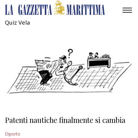
Quiz Vela
AMBIENTE
MOBILITÀ
INDUSTRIA
RICERCA
ECONOMIA
TURISMO
CULTURA
Patenti nautiche finalmente si cambia
NAUTICA
Diporto