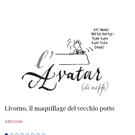
EDITORIALI
Livorno, il maquillage del vecchio porto
L
s
Editoriale
Ed