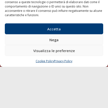
consenso a queste tecnologie ci permetterà di elaborare dati come il
LA GAZZETTA MARITTIMA
comportamento di navigazione o ID unici su questo sito. Non
acconsentire o ritirare il consenso può influire negativamente su alcune
Indirizzo:
Scali D'Azeglio, 20, 57123 Livorno
caratteristiche e funzioni.
Telefono:
0586 893358
Fax:
0586 892324
Accetta
Email:
redazione@gazzettamarittima.it
P.IVA:
00118570498
Nega
Società Editoriale Marittima a r.l. (Editore) - Autorizzazione
del Tribunale di Livorno n. 217 del 10 giugno 1968 - N°
Visualizza le preferenze
iscrizione al ROC (Registro Operatori delle Comunicazioni)
della Società Editoriale Marittima a r.l.: N° 1301 Iscrizione
della testata elettronica La Gazzetta Marittima al Tribunale
Cookie Policy
Privacy Policy
CHIAMA
SCRIVI
di Livorno del 15/09/2010.
LINK
Shipping
Porti/Interporti
Trasporti