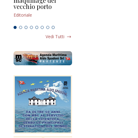
maquillage del
Marilli e il mosaico
gu
vecchio porto
scompaginato
Edi
Editoriale
Editoriale
Vedi Tutti