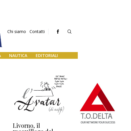
Chi siamo
Contatti
A
NAUTICA
EDITORIALI
Livorno, il
L’uscita di scena di
Da