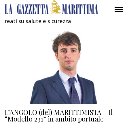
reati su salute e sicurezza
AMBIENTE
MOBILITÀ
INDUSTRIA
RICERCA
ECONOMIA
TURISMO
CULTURA
L’ANGOLO (del) MARITTIMISTA – Il
“Modello 231” in ambito portuale
NAUTICA