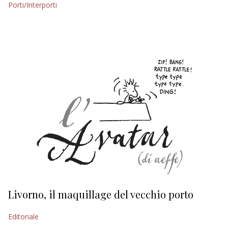
Porti/Interporti
EDITORIALI
Livorno, il maquillage del vecchio porto
L
s
Editoriale
Ed