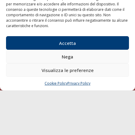
per memorizzare e/o accedere alle informazioni del dispositivo. Il
consenso a queste tecnologie ci permetterà di elaborare dati come il
LA GAZZETTA MARITTIMA
comportamento di navigazione o ID unici su questo sito. Non
acconsentire o ritirare il consenso può influire negativamente su alcune
Indirizzo:
Scali D'Azeglio, 20, 57123 Livorno
caratteristiche e funzioni.
Telefono:
0586 893358
Fax:
0586 892324
Accetta
Email:
redazione@gazzettamarittima.it
P.IVA:
00118570498
Nega
Società Editoriale Marittima a r.l. (Editore) - Autorizzazione
del Tribunale di Livorno n. 217 del 10 giugno 1968 - N°
iscrizione al ROC (Registro Operatori delle Comunicazioni)
Visualizza le preferenze
della Società Editoriale Marittima a r.l.: N° 1301 Iscrizione
della testata elettronica La Gazzetta Marittima al Tribunale
Cookie Policy
Privacy Policy
CHIAMA
SCRIVI
di Livorno del 15/09/2010.
LINK
Shipping
Porti/Interporti
Trasporti