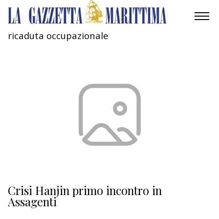
ricaduta occupazionale
AMBIENTE
MOBILITÀ
INDUSTRIA
RICERCA
ECONOMIA
TURISMO
CULTURA
Crisi Hanjin primo incontro in
Assagenti
NAUTICA