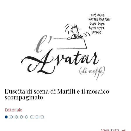
L’uscita di scena di Marilli e il mosaico
D
scompaginato
Ed
Editoriale
Vedi Tutti