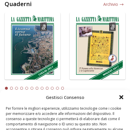
Quaderni
Archivio
Gestisci Consenso
Per fornire le migliori esperienze, utilizziamo tecnologie come i cookie
LA GAZZETTA MARITTIMA
per memorizzare e/o accedere alle informazioni del dispositivo. Il
consenso a queste tecnologie ci permetterà di elaborare dati come il
Indirizzo:
Scali D'Azeglio, 20, 57123 Livorno
comportamento di navigazione o ID unici su questo sito. Non
Telefono:
0586 893358
acconsentire o ritirare il consenso può influire negativamente su alcune