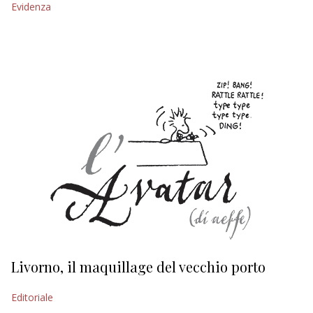
Evidenza
EDITORIALI
Livorno, il maquillage del vecchio porto
L
s
Editoriale
Ed