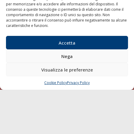
per memorizzare e/o accedere alle informazioni del dispositivo. Il
consenso a queste tecnologie ci permetterà di elaborare dati come il
LA GAZZETTA MARITTIMA
comportamento di navigazione o ID unici su questo sito. Non
acconsentire o ritirare il consenso può influire negativamente su alcune
Indirizzo:
Scali D'Azeglio, 20, 57123 Livorno
caratteristiche e funzioni.
Telefono:
0586 893358
Fax:
0586 892324
Accetta
Email:
redazione@gazzettamarittima.it
P.IVA:
00118570498
Nega
Società Editoriale Marittima a r.l. (Editore) - Autorizzazione
del Tribunale di Livorno n. 217 del 10 giugno 1968 - N°
iscrizione al ROC (Registro Operatori delle Comunicazioni)
Visualizza le preferenze
della Società Editoriale Marittima a r.l.: N° 1301 Iscrizione
della testata elettronica La Gazzetta Marittima al Tribunale
Cookie Policy
Privacy Policy
CHIAMA
SCRIVI
di Livorno del 15/09/2010.
LINK
Shipping
Porti/Interporti
Trasporti