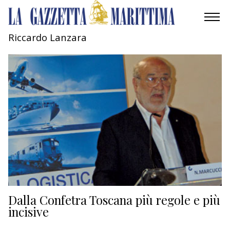
Riccardo Lanzara
AMBIENTE
MOBILITÀ
INDUSTRIA
RICERCA
ECONOMIA
TURISMO
CULTURA
Dalla Confetra Toscana più regole e più
incisive
NAUTICA